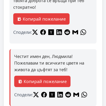
твоята доброта се връща при теб
стократно!
Копирай пожелание
Сподели:
Честит имен ден, Людмила!
Пожелавам ти всичките цветя на
живота да цъфтят за теб!
Копирай пожелание
Сподели: