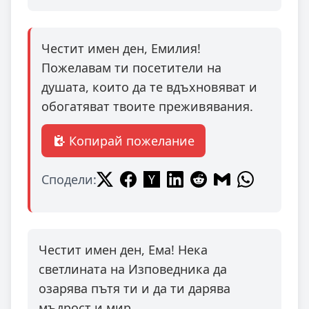
Честит имен ден, Емилия!
Пожелавам ти посетители на
душата, които да те вдъхновяват и
обогатяват твоите преживявания.
Копирай пожелание
Сподели:
Честит имен ден, Ема! Нека
светлината на Изповедника да
озарява пътя ти и да ти дарява
мъдрост и мир.