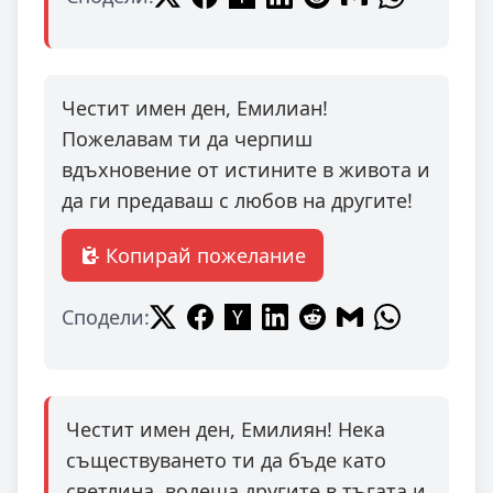
Честит имен ден, Емилиан!
Пожелавам ти да черпиш
вдъхновение от истините в живота и
да ги предаваш с любов на другите!
Копирай пожелание
Сподели:
Честит имен ден, Емилиян! Нека
съществуването ти да бъде като
светлина, водеща другите в тъгата и