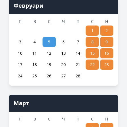
Февруари
П
В
С
Ч
П
С
Н
1
2
3
4
5
6
7
8
9
10
11
12
13
14
15
16
17
18
19
20
21
22
23
24
25
26
27
28
Март
П
В
С
Ч
П
С
Н