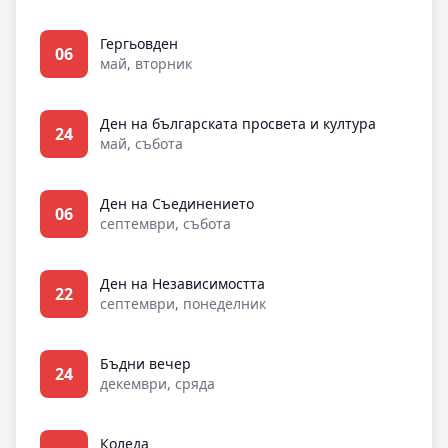
Гергьовден
06
май, вторник
Ден на българската просвета и култура
24
май, събота
Ден на Съединението
06
септември, събота
Ден на Независимостта
22
септември, понеделник
Бъдни вечер
24
декември, сряда
Коледа