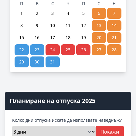
П
В
С
Ч
П
С
Н
1
2
3
4
5
6
7
8
9
10
11
12
13
14
15
16
17
18
19
20
21
22
23
24
25
26
27
28
29
30
31
Планиране на отпуска 2025
Колко дни отпуска искате да използвате наведнъж?
Покажи