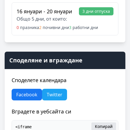
16 януари - 20 януари
3 дни отпуска
Общо 5 дни, от които:
0
празника
2
почивни дни
3
работни дни
Споделяне и вграждане
Споделете календара
Facebook
Twitter
Вградете в уебсайта си
Копирай