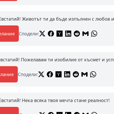
Евстатий! Животът ти да бъде изпълнен с любов 
елание
Сподели:
Евстатий! Пожелавам ти изобилие от късмет и усп
елание
Сподели:
Евстатий! Нека всяка твоя мечта стане реалност!