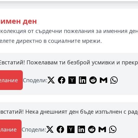
 имен ден
 колекция от сърдечни пожелания за именния ден
елете директно в социалните мрежи.
 Евстатий! Пожелавам ти безброй усмивки и прек
елание
Сподели:
Евстатий! Нека днешният ден бъде изпълнен с рад
елание
Сподели: