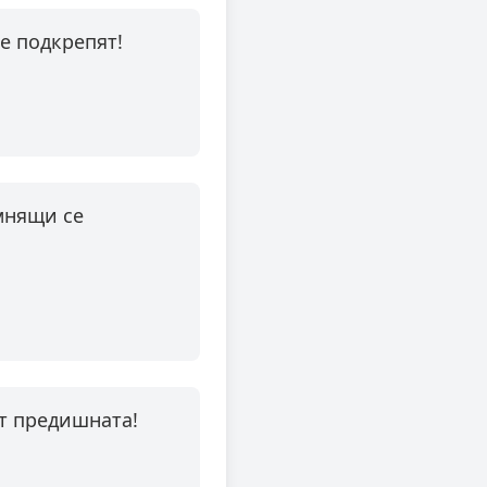
те подкрепят!
мнящи се
от предишната!