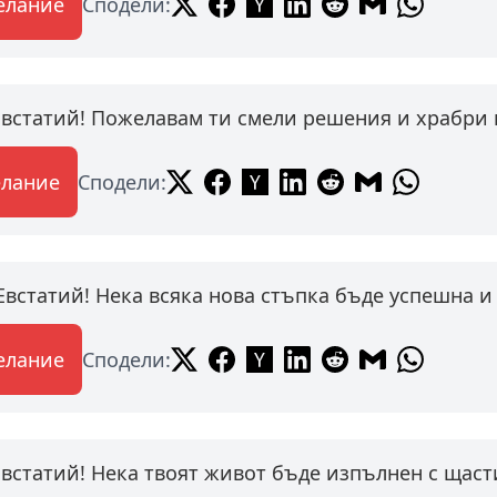
елание
Сподели:
Евстатий! Пожелавам ти смели решения и храбри
елание
Сподели:
Евстатий! Нека всяка нова стъпка бъде успешна 
елание
Сподели:
Евстатий! Нека твоят живот бъде изпълнен с щаст