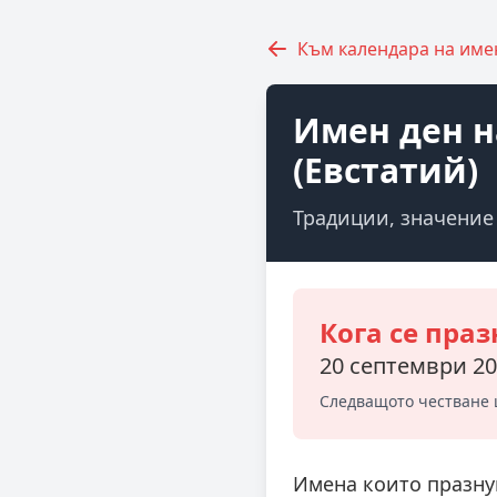
Към календара на име
Имен ден на
(Евстатий)
Традиции, значение
Кога се праз
20 септември 20
Следващото честване 
Имена които празну