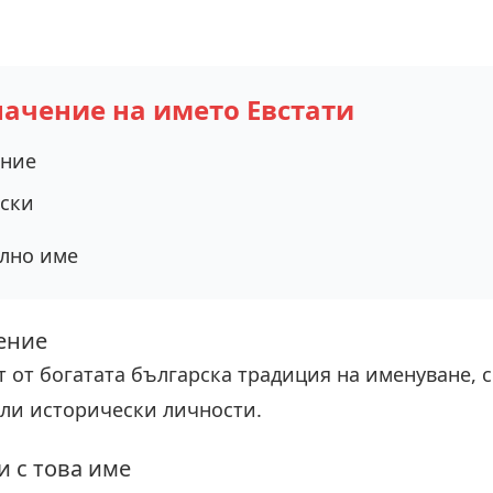
начение на името Евстати
ение
ски
лно име
ение
т от богатата българска традиция на именуване, 
ли исторически личности.
 с това име