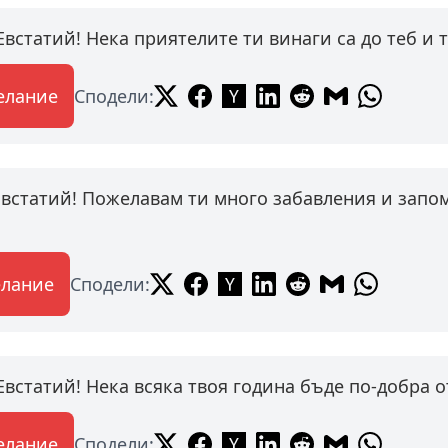
Евстатий! Нека приятелите ти винаги са до теб и 
елание
Сподели:
Евстатий! Пожелавам ти много забавления и запо
елание
Сподели:
Евстатий! Нека всяка твоя година бъде по-добра 
елание
Сподели: