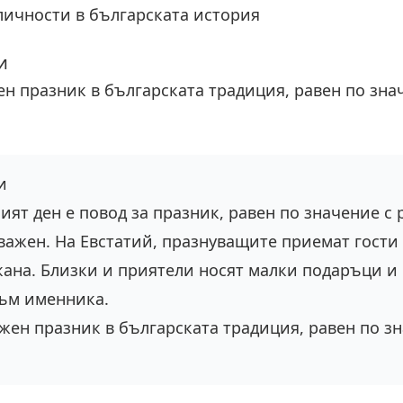
личности в българската история
и
ен празник в българската традиция, равен по зн
и
ият ден е повод за празник, равен по значение с 
важен. На Евстатий, празнуващите приемат гости 
ана. Близки и приятели носят малки подаръци и
ъм именника.
жен празник в българската традиция, равен по з