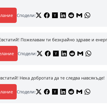
елание
Сподели:
Евстатий! Пожелавам ти безкрайно здраве и енер
елание
Сподели:
встатий! Нека добротата да те следва навсякъде!
елание
Сподели: