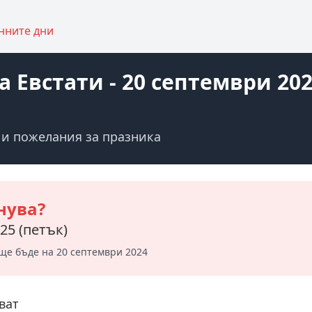
нните дни
 Евстати - 20 септември 20
 и пожелания за празника
нува?
25 (петък)
ще бъде на 20 септември 2024
ват