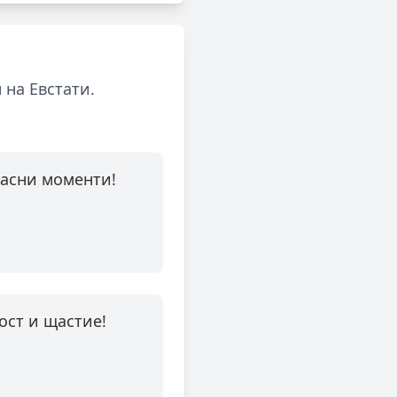
 на Евстати.
расни моменти!
ост и щастие!