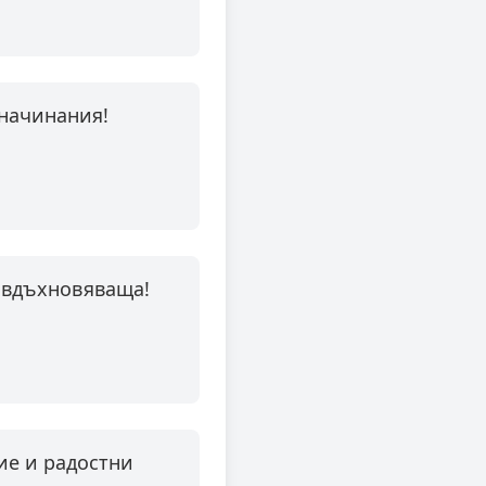
 начинания!
и вдъхновяваща!
ие и радостни