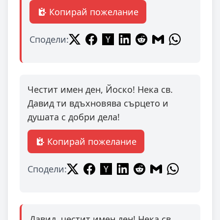
Копирай пожелание
Сподели:
Честит имен ден, Йоско! Нека св.
Давид ти вдъхновява сърцето и
душата с добри дела!
Копирай пожелание
Сподели:
Давид, честит имен ден! Нека св.