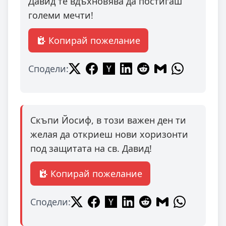
Давид те вдъхновява да постигаш
големи мечти!
Копирай пожелание
Сподели:
Скъпи Йосиф, в този важен ден ти
желая да откриеш нови хоризонти
под защитата на св. Давид!
Копирай пожелание
Сподели: