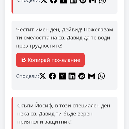
Сподели:
Честит имен ден, Дейвид! Пожелавам
ти смелостта на св. Давид да те води
през трудностите!
Копирай пожелание
Сподели:
Скъпи Йосиф, в този специален ден
нека св. Давид ти бъде верен
приятел и защитник!