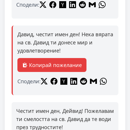
Сподели:
Давид, честит имен ден! Нека вярата
на св. Давид ти донесе мир и
удовлетворение!
Копирай пожелание
Сподели:
Честит имен ден, Дейвид! Пожелавам
ти смелостта на св. Давид да те води
през трудностите!