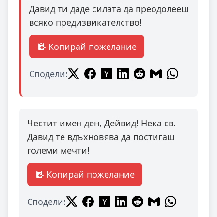
Давид ти даде силата да преодолееш
всяко предизвикателство!
Копирай пожелание
Сподели:
Честит имен ден, Дейвид! Нека св.
Давид те вдъхновява да постигаш
големи мечти!
Копирай пожелание
Сподели: