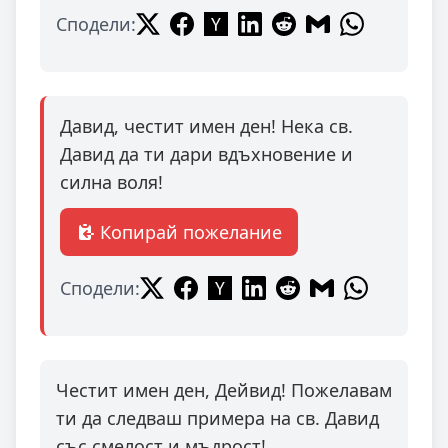
Сподели:
Давид, честит имен ден! Нека св.
Давид да ти дари вдъхновение и
силна воля!
Копирай пожелание
Сподели:
Честит имен ден, Дейвид! Пожелавам
ти да следваш примера на св. Давид
със смелост и мъдрост!