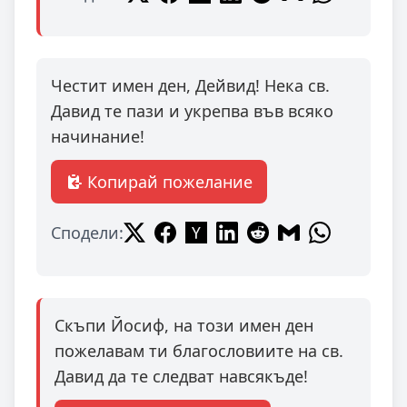
Честит имен ден, Дейвид! Нека св.
Давид те пази и укрепва във всяко
начинание!
Копирай пожелание
Сподели:
Скъпи Йосиф, на този имен ден
пожелавам ти благословиите на св.
Давид да те следват навсякъде!