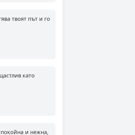
ява твоят път и го
щастлив като
 спокойна и нежна,