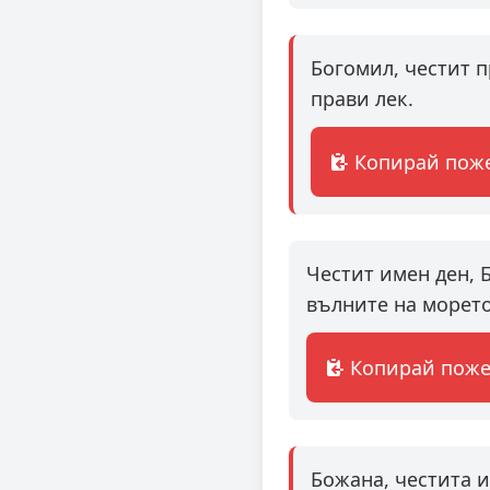
Богомил, честит п
прави лек.
Копирай пож
Честит имен ден, 
вълните на морето
Копирай пож
Божана, честита и