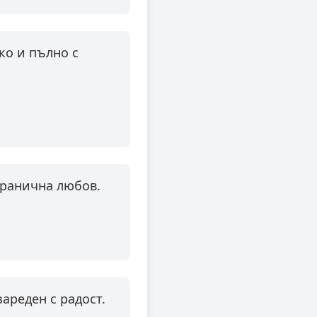
ко и пълно с
згранична любов.
ареден с радост.