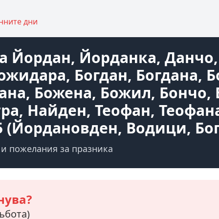
нните дни
а Йордан, Йорданка, Данчо,
ожидара, Богдан, Богдана, 
ана, Божена, Божил, Бончо, 
ра, Найден, Теофан, Теофана
5 (Йордановден, Водици, Бо
 и пожелания за празника
нува?
събота)