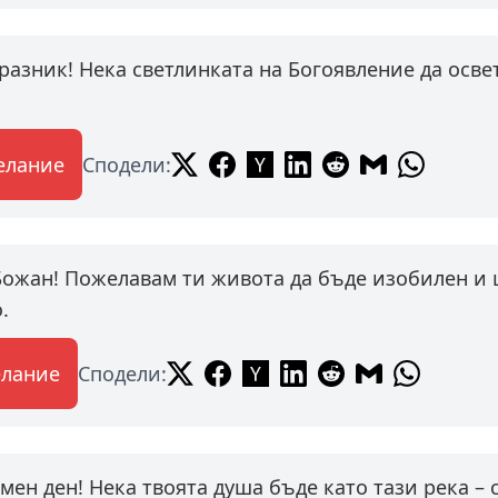
разник! Нека светлинката на Богоявление да освет
елание
Сподели:
Божан! Пожелавам ти живота да бъде изобилен и 
.
елание
Сподели:
мен ден! Нека твоята душа бъде като тази река –