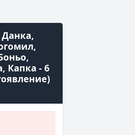
 Данка,
Богомил,
Боньо,
, Капка - 6
гоявление)