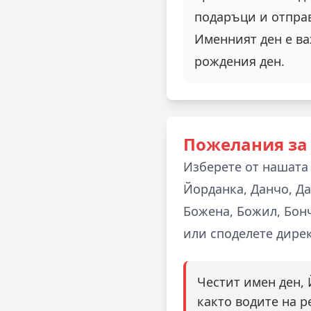
подаръци и отпра
Именният ден е ва
рождения ден.
Пожелания за
Изберете от нашата
Йорданка, Данчо, Да
Божена, Божил, Бонч
или споделете дире
Честит имен ден,
както водите на р