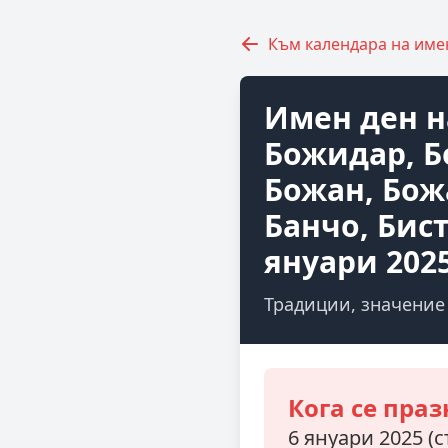
Към календара на име
Имен ден н
Божидар, Б
Божан, Бож
Банчо, Бист
януари 202
Традиции, значение
Кога се праз
6 януари 2025 (