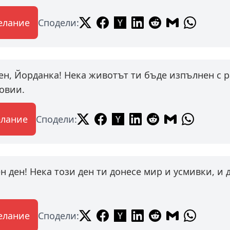
елание
Сподели:
ен, Йорданка! Нека животът ти бъде изпълнен с 
овии.
елание
Сподели:
н ден! Нека този ден ти донесе мир и усмивки, и д
елание
Сподели: