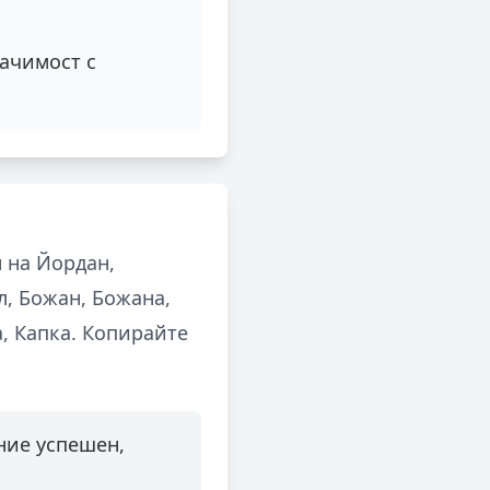
начимост с
 на Йордан,
л, Божан, Божана,
а, Капка. Копирайте
ние успешен,