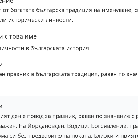
ение
 от богатата българска традиция на именуване, с
ли исторически личности.
 с това име
личности в българската история
и
ен празник в българската традиция, равен по зн
и
ият ден е повод за празник, равен по значение с 
важен. На Йордановден, Водици, Богоявление, п
ома си без предварителна покана. Близки и прият