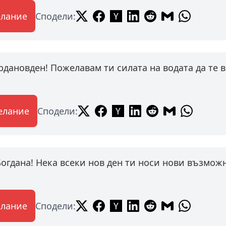
елание
Сподели:
ордановден! Пожелавам ти силата на водата да те
елание
Сподели:
Богдана! Нека всеки нов ден ти носи нови възмож
елание
Сподели: