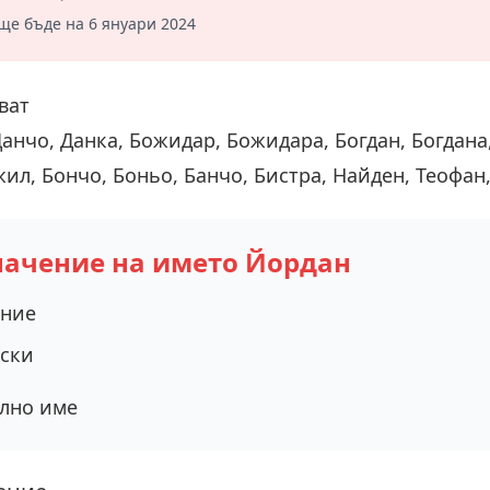
ще бъде на 6 януари 2024
ват
анчо, Данка, Божидар, Божидара, Богдан, Богдана
ил, Бончо, Боньо, Банчо, Бистра, Найден, Теофан
начение на името Йордан
ение
ски
лно име