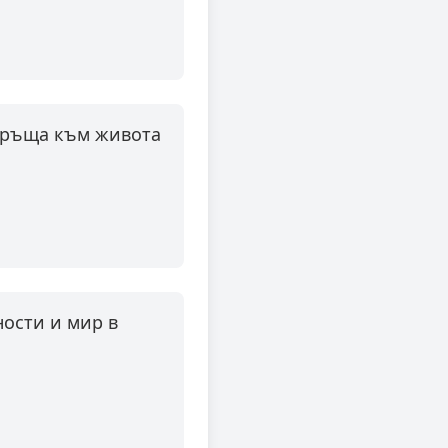
 връща към живота
ности и мир в