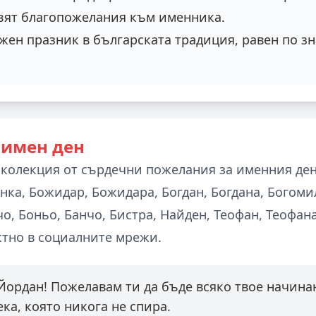
вят благопожелания към именника.
жен празник в българската традиция, равен по з
 имен ден
 колекция от сърдечни пожелания за именния ден
нка, Божидар, Божидара, Богдан, Богдана, Богоми
о, Боньо, Банчо, Бистра, Найден, Теофан, Теофан
ктно в социалните мрежи.
 Йордан! Пожелавам ти да бъде всяко твое начина
ека, която никога не спира.