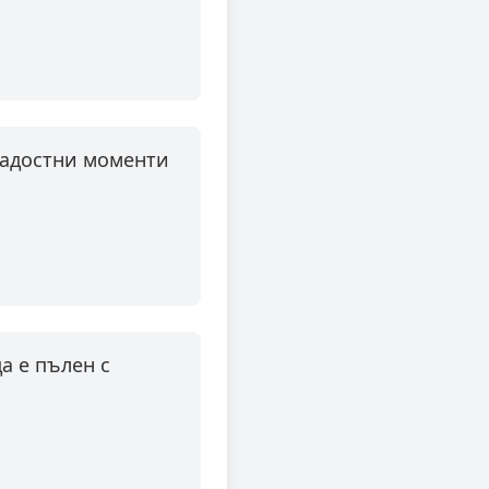
радостни моменти
а е пълен с