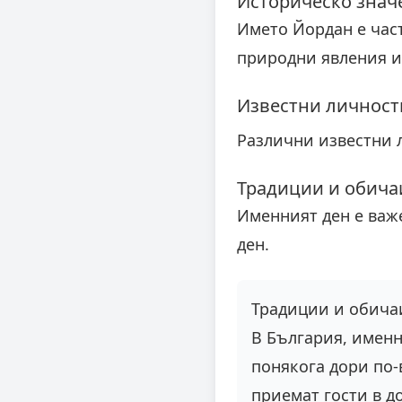
Историческо знач
Името Йордан е част
природни явления и
Известни личности
Различни известни 
Традиции и обича
Именният ден е важ
ден.
Традиции и обича
В България, именн
понякога дори по-
приемат гости в д