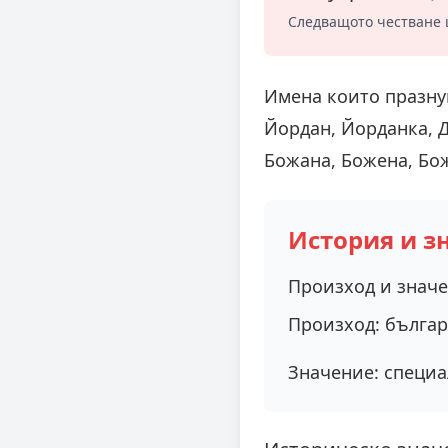
Следващото честване 
Имена които празну
Йордан, Йорданка, Д
Божана, Божена, Бож
История и з
Произход и знач
Произход:
българ
Значение:
специа