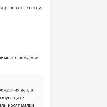
вързана със светци,
ачимост с рождения
рождения ден, а
разнуващите
ели носят малки