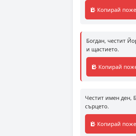
Копирай пож
Богдан, честит Й
и щастието.
Копирай пож
Честит имен ден, 
сърцето.
Копирай пож