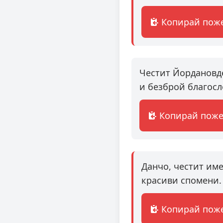
Копирай пож
Честит Йордановд
и безброй благосл
Копирай пож
Данчо, честит име
красиви спомени.
Копирай пож