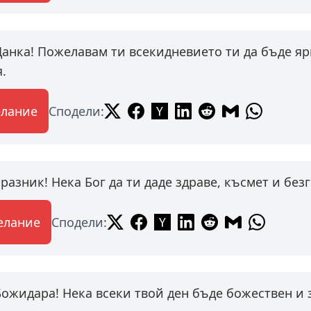
Данка! Пожелавам ти всекидневието ти да бъде яр
.
елание
Сподели:
разник! Нека Бог да ти даде здраве, късмет и бе
елание
Сподели:
Божидара! Нека всеки твой ден бъде божествен и з