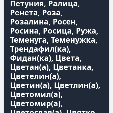
Петуния, Ралица,
Ренета, Роза,
Розалина, Росен,
Росина, Росица, Ружа,
Теменуга, Теменужка,
Трендафил(ка),
Фидан(ка), Цвета,
Цветан(а), Цветанка,
Цветелин(а),
Цветин(а), Цветлин(а),
Цветомил(а),
Цветомир(а),
Цветослав(а), Цвятко,