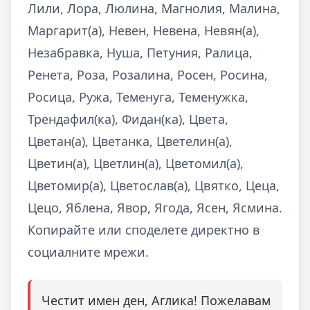
Лили, Лора, Люлина, Магнолия, Малина,
Маргарит(а), Невен, Невена, Невян(а),
Незабравка, Нуша, Петуния, Ралица,
Ренета, Роза, Розалина, Росен, Росина,
Росица, Ружа, Теменуга, Теменужка,
Трендафил(ка), Фидан(ка), Цвета,
Цветан(а), Цветанка, Цветелин(а),
Цветин(а), Цветлин(а), Цветомил(а),
Цветомир(а), Цветослав(а), Цвятко, Цеца,
Цецо, Яблена, Явор, Ягода, Ясен, Ясмина.
Копирайте или споделете директно в
социалните мрежи.
Честит имен ден, Аглика! Пожелавам