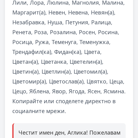
Лили, Лора, Люлина, Магнолия, Малина,
Маргарит(а), Невен, Невена, Невян(а),
Незабравка, Нуша, Петуния, Ралица,
Ренета, Роза, Розалина, Росен, Росина,
Росица, Ружа, Теменуга, Теменужка,
Трендафил(ка), Фидан(ка), Цвета,
Цветан(а), Цветанка, Цветелин(а),
Цветин(а), Цветлин(а), Цветомил(а),
Цветомир(а), Цветослав(а), Цвятко, Цеца,
Цецо, Яблена, Явор, Ягода, Ясен, Ясмина.
Копирайте или споделете директно в
социалните мрежи.
Честит имен ден, Аглика! Пожелавам