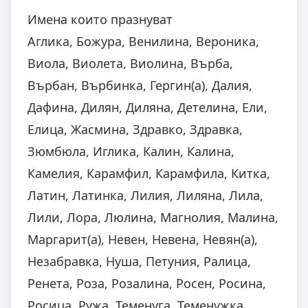
Имена които празнуват
Аглика, Божура, Венилина, Вероника,
Виола, Виолета, Виолина, Върба,
Върбан, Върбинка, Гергин(а), Далия,
Дафина, Дилян, Диляна, Детелина, Ели,
Елица, Жасмина, Здравко, Здравка,
Зюмбюла, Иглика, Калин, Калина,
Камелия, Карамфил, Карамфила, Китка,
Латин, Латинка, Лилия, Лиляна, Лила,
Лили, Лора, Люлина, Магнолия, Малина,
Маргарит(а), Невен, Невена, Невян(а),
Незабравка, Нуша, Петуния, Ралица,
Ренета, Роза, Розалина, Росен, Росина,
Росица, Ружа, Теменуга, Теменужка,