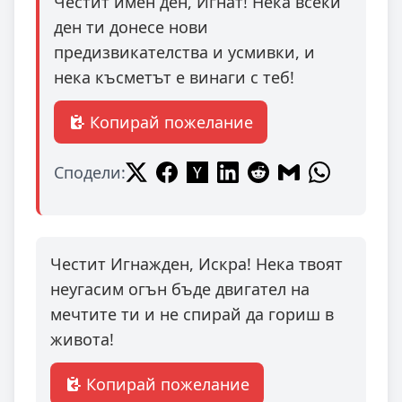
Честит имен ден, Игнат! Нека всеки
ден ти донесе нови
предизвикателства и усмивки, и
нека късметът е винаги с теб!
Копирай пожелание
Сподели:
Честит Игнажден, Искра! Нека твоят
неугасим огън бъде двигател на
мечтите ти и не спирай да гориш в
живота!
Копирай пожелание