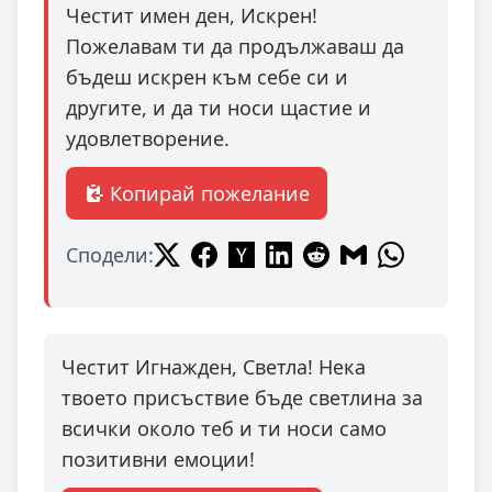
Честит имен ден, Искрен!
Пожелавам ти да продължаваш да
бъдеш искрен към себе си и
другите, и да ти носи щастие и
удовлетворение.
Копирай пожелание
Сподели:
Честит Игнажден, Светла! Нека
твоето присъствие бъде светлина за
всички около теб и ти носи само
позитивни емоции!