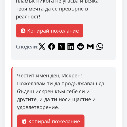
пламък никога не угасва и всяка
твоя мечта да се превърне в
реалност!
Копирай пожелание
Сподели:
Честит имен ден, Искрен!
Пожелавам ти да продължаваш да
бъдеш искрен към себе си и
другите, и да ти носи щастие и
удовлетворение.
Копирай пожелание