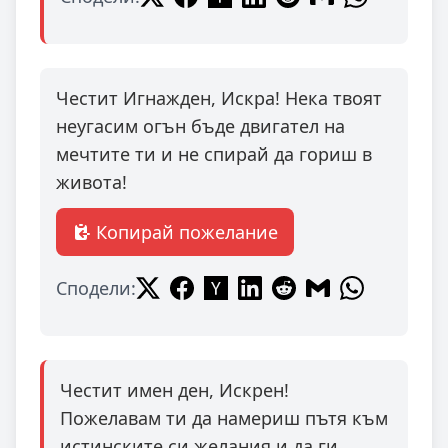
Честит Игнажден, Искра! Нека твоят
неугасим огън бъде двигател на
мечтите ти и не спирай да гориш в
живота!
Копирай пожелание
Сподели:
Честит имен ден, Искрен!
Пожелавам ти да намериш пътя към
истинските си желания и да ги